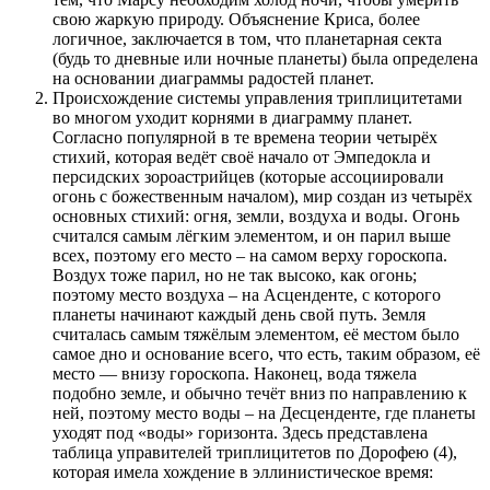
свою жаркую природу. Объяснение Криса, более
логичное, заключается в том, что планетарная секта
(будь то дневные или ночные планеты) была определена
на основании диаграммы радостей планет.
Происхождение системы управления триплицитетами
во многом уходит корнями в диаграмму планет.
Согласно популярной в те времена теории четырёх
стихий, которая ведёт своё начало от Эмпедокла и
персидских зороастрийцев (которые ассоциировали
огонь с божественным началом), мир создан из четырёх
основных стихий: огня, земли, воздуха и воды. Огонь
считался самым лёгким элементом, и он парил выше
всех, поэтому его место – на самом верху гороскопа.
Воздух тоже парил, но не так высоко, как огонь;
поэтому место воздуха – на Асценденте, с которого
планеты начинают каждый день свой путь. Земля
считалась самым тяжёлым элементом, её местом было
самое дно и основание всего, что есть, таким образом, её
место — внизу гороскопа. Наконец, вода тяжела
подобно земле, и обычно течёт вниз по направлению к
ней, поэтому место воды – на Десценденте, где планеты
уходят под «воды» горизонта. Здесь представлена
таблица управителей триплицитетов по Дорофею (4),
которая имела хождение в эллинистическое время: