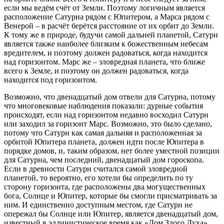
если мы ведём счёт от Земли. Поэтому логичным является
расположение Сатурна рядом с Юпитером, а Марса рядом с
Венерой – в расчёт берётся расстояние от их орбит до Земли.
К тому же в природе, будучи самой дальней планетой, Сатурн
является также наиболее близким к божественным небесам
вредителем, и поэтому должен радоваться, когда находится
над горизонтом. Марс же – зловредная планета, что ближе
всего к Земле, и поэтому он должен радоваться, когда
находится под горизонтом.
Возможно, что двенадцатый дом отвели для Сатурна, потому
что многовековые наблюдения показали: дурные события
происходят, если над горизонтом недавно восходил Сатурн
или заходил за горизонт Марс. Возможно, это было сделано,
потому что Сатурн как самая дальняя и расположенная за
орбитой Юпитера планета, должен идти после Юпитера в
порядке домов, и, таким образом, нет более уместной позиции
для Сатурна, чем последний, двенадцатый дом гороскопа.
Если в древности Сатурн считался самой зловредной
планетой, то вероятно, его хотели бы определить по ту
сторону горизонта, где расположены два могущественных
бога, Солнце и Юпитер, которые бы смогли присматривать за
ним. И единственно доступным местом, где Сатурн не
опережал бы Солнце или Юпитер, является двенадцатый дом,
известный в эллинистическое время как «Дом Злого Духа».