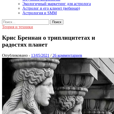
Экологичный маркетинг для астролога
Астролог и его клиент (вебинар)
Астрология и SMM
Найти:
Теория и техники
Крис Бреннан о триплицитетах и
радостях планет
Опубликовано
-
/
26 комментариев