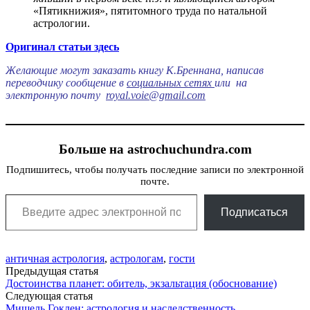
«Пятикнижия», пятитомного труда по натальной
астрологии.
Оригинал статьи здесь
Желающие могут заказать книгу К.Бреннана, написав
переводчику сообщение в
социальных сетях
или на
электронную почту
royal.voie@gmail.com
Больше на astrochuchundra.com
Подпишитесь, чтобы получать последние записи по электронной
почте.
Введите адрес электронной почты…
Подписаться
античная астрология
,
астрологам
,
гости
Post
Предыдущая статья
Достоинства планет: обитель, экзальтация (обоснование)
navigation
Следующая статья
Мишель Гоклен: астрология и наследственность