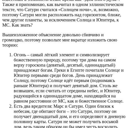
Также я припоминаю, как вычитал в одном эллинистическом
тексте, что Сатурн считался «Солнцем ночи», и, возможно,
поэтому Сатурн могли расположить над горизонтом, ближе,
чем другие планеты, за исключением Солнца и Юпитера, к
МС. Как знать?
Вышеизложенное объяснение довольно сбивчиво и
громоздко, поэтому позвольте мне вкратце изложить свою
теорию:
Огонь – самый лёгкий элемент и символизирует
божественную природу, поэтому три дома на самом
верху гороскопа (девятый, десятый, одиннадцатый)
принадлежат богам. Греки в Египте почитали Солнце и
Юпитер первыми среди богов. День принадлежит
Солнцу, поэтому Солнце идёт первым (поднимаясь
раньше Юпитера) и получает девятый дом. Столь же
возвышен, если считать от середины небес, и Юпитер,
радующийся в одиннадцатом доме, находящийся на
равном расстоянии от МС, как и божественное Солнце.
Есть два вредителя: Марс и Сатурн. Один близок к
небесам, где обитают боги – это Сатурн, поэтому он
получает двенадцатый дом, и его определяют в дневную
половину карты. Сатурн не может получить восьмой
дом, ведь таким образом он бы имел честь восходить