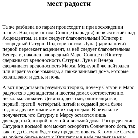
мест радости
Та же разбивка по парам происходит и при восхождении
планет. Над горизонтом: Солнце (царь дня) первым встаёт над
Асцендентом, за ним следует благодетельный Юпитер и
зловредный Сатурн. Под горизонтом: Луна (царица ночи)
первой пересекает асцендент, за ней следует благодетельная
Венера и, наконец, зловредный Марс. Солнце и Юпитер
сдерживают вредоносность Сатурна. Луна и Венера
сдерживают вредоносность Марса. Меркурий же нейтрален
или играет за обе команды, а также занимает дома, которые
охватывают и день, и ночь.
А вот предоставить разумную теорию, почему Сатурн и Марс
радуются в двенадцатом и шестом домах соответственно,
несколько сложнее. Девятый, десятый, одиннадцатый,
первый, третий, четвёртый, пятый и седьмой дома были
отданы другим планетам и их партнёрам. В результате
получается, что Сатурну и Марсу остаются лишь
двенадцатый, второй, шестой и восьмой дома. Распределение
Сатурна в восьмой дом может оскорбить Солнечного бога, так
как тогда Сатурн будет ему предшествовать. К тому же Сатурн
на орбите ближе всего к Юпитеру и в небе следует за ним,