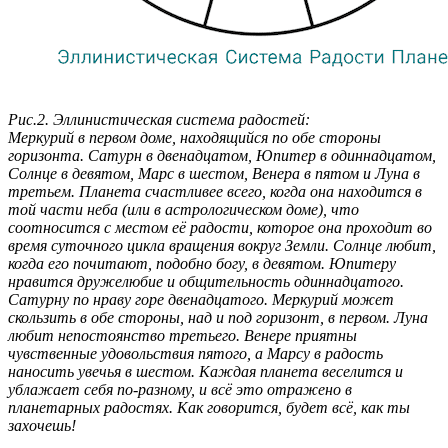
Рис.2. Эллинистическая система радостей:
Меркурий в первом доме, находящийся по обе стороны
горизонта. Сатурн в двенадцатом, Юпитер в одиннадцатом,
Солнце в девятом, Марс в шестом, Венера в пятом и Луна в
третьем. Планета счастливее всего, когда она находится в
той части неба (или в астрологическом доме), что
соотносится с местом её радости, которое она проходит во
время суточного цикла вращения вокруг Земли. Солнце любит,
когда его почитают, подобно богу, в девятом. Юпитеру
нравится дружелюбие и общительность одиннадцатого.
Сатурну по нраву горе двенадцатого. Меркурий может
скользить в обе стороны, над и под горизонт, в первом. Луна
любит непостоянство третьего. Венере приятны
чувственные удовольствия пятого, а Марсу в радость
наносить увечья в шестом. Каждая планета веселится и
ублажает себя по-разному, и всё это отражено в
планетарных радостях. Как говорится, будет всё, как ты
захочешь!