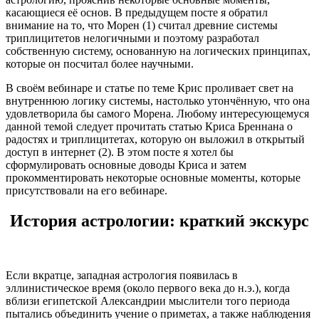
касающиеся её основ. В предыдущем посте я обратил
внимание на то, что Морен (1) считал древние системы
триплицитетов нелогичными и поэтому разработал
собственную систему, основанную на логических принципах,
которые он посчитал более научными.
В своём вебинаре и статье по теме Крис проливает свет на
внутреннюю логику системы, настолько утончённую, что она
удовлетворила бы самого Морена. Любому интересующемуся
данной темой следует прочитать статью Криса Бреннана о
радостях и триплицитетах, которую он выложил в открытый
доступ в интернет (2). В этом посте я хотел бы
сформулировать основные доводы Криса и затем
прокомментировать некоторые основные моменты, которые
присутствовали на его вебинаре.
История астрологии: краткий экскурс
Если вкратце, западная астрология появилась в
эллинистическое время (около первого века до н.э.), когда
вблизи египетской Александрии мыслители того периода
пытались объединить учение о приметах, а также наблюдения