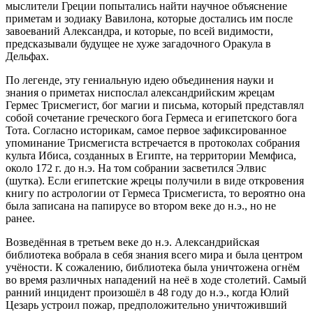
мыслители Греции попытались найти научное объяснение
приметам и зодиаку Вавилона, которые достались им после
завоеваний Александра, и которые, по всей видимости,
предсказывали будущее не хуже загадочного Оракула в
Дельфах.
По легенде, эту гениальную идею объединения науки и
знания о приметах ниспослал александрийским жрецам
Гермес Трисмегист, бог магии и письма, который представлял
собой сочетание греческого бога Гермеса и египетского бога
Тота. Согласно историкам, самое первое зафиксированное
упоминание Трисмегиста встречается в протоколах собрания
культа Ибиса, созданных в Египте, на территории Мемфиса,
около 172 г. до н.э. На том собрании засветился Элвис
(шутка). Если египетские жрецы получили в виде откровения
книгу по астрологии от Гермеса Трисмегиста, то вероятно она
была записана на папирусе во втором веке до н.э., но не
ранее.
Возведённая в третьем веке до н.э. Александрийская
библиотека вобрала в себя знания всего мира и была центром
учёности. К сожалению, библиотека была уничтожена огнём
во время различных нападений на неё в ходе столетий. Самый
ранний инцидент произошёл в 48 году до н.э., когда Юлий
Цезарь устроил пожар, предположительно уничтоживший