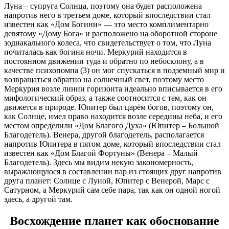
Луна – супруга Солнца, поэтому она будет расположена
напротив него в третьем доме, который впоследствии стал
известен как «Дом Богини» — это место комплиментарно
девятому «Дому Бога» и расположено на оборотной стороне
зодиакального колеса, что свидетельствует о том, что Луна
почиталась как богиня ночи. Меркурий находится в
постоянном движении туда и обратно по небосклону, а в
качестве психопомпа (3) он мог спускаться в подземный мир и
возвращаться обратно на солнечный свет, поэтому место
Меркурия возле линии горизонта идеально вписывается в его
мифологический образ, а также соотносится с тем, как он
движется в природе. Юпитер был царём богов, поэтому он,
как Солнце, имел право находится возле середины неба, и его
местом определили «Дом Благого Духа» (Юпитер – Большой
Благодетель). Венера, другой благодетель, располагается
напротив Юпитера в пятом доме, который впоследствии стал
известен как «Дом Благой Фортуны» (Венера – Малый
Благодетель). Здесь мы видим некую закономерность,
выражающуюся в составлении пар из стоящих друг напротив
друга планет: Солнце с Луной, Юпитер с Венерой, Марс с
Сатурном, а Меркурий сам себе пара, так как он одной ногой
здесь, а другой там.
Восхождение планет как обоснование