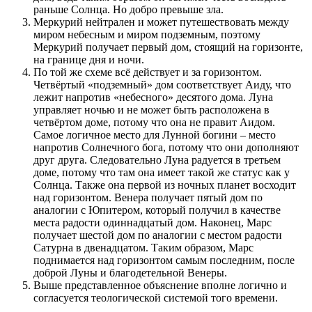
раньше Солнца. Но добро превыше зла.
Меркурий нейтрален и может путешествовать между
миром небесным и миром подземным, поэтому
Меркурий получает первый дом, стоящий на горизонте,
на границе дня и ночи.
По той же схеме всё действует и за горизонтом.
Четвёртый «подземный» дом соответствует Аиду, что
лежит напротив «небесного» десятого дома. Луна
управляет ночью и не может быть расположена в
четвёртом доме, потому что она не правит Аидом.
Самое логичное место для Лунной богини – место
напротив Солнечного бога, потому что они дополняют
друг друга. Следовательно Луна радуется в третьем
доме, потому что там она имеет такой же статус как у
Солнца. Также она первой из ночных планет восходит
над горизонтом. Венера получает пятый дом по
аналогии с Юпитером, который получил в качестве
места радости одиннадцатый дом. Наконец, Марс
получает шестой дом по аналогии с местом радости
Сатурна в двенадцатом. Таким образом, Марс
поднимается над горизонтом самым последним, после
доброй Луны и благодетельной Венеры.
Выше представленное объяснение вполне логично и
согласуется теологической системой того времени.