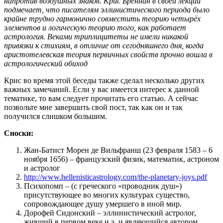
напротив воздушных знаков. Крис Бреннан в своей лекции
подмечает, что писателям эллинистического периода было
крайне трудно гармонично совместить теорию четырёх
элементов и логическую теорию того, как работает
астрология. Веками триплицитеты не имели никакой
привязки к стихиям, в отличие от сегодняшнего дня, когда
аристотелевская теория первичных свойств прочно вошла в
астрологический обиход
Крис во время этой беседы также сделал несколько других
важных замечаний. Если у вас имеется интерес к данной
тематике, то вам следует прочитать его статью. А сейчас
позвольте мне завершить свой пост, так как он и так
получился слишком большим.
Сноски:
Жан-Батист Морен де Вильфранш (23 февраля 1583 – 6
ноября 1656) – французский физик, математик, астроном
и астролог
http://www.hellenisticastrology.com/the-planetary-joys.pdf
Психопомп – (с греческого «проводник душ»)
присутствующее во многих культурах существо,
сопровождающее душу умершего в иной мир.
Дорофей Сидонский – эллинистический астролог,
живший в первом веке н.э. и являющийся автором