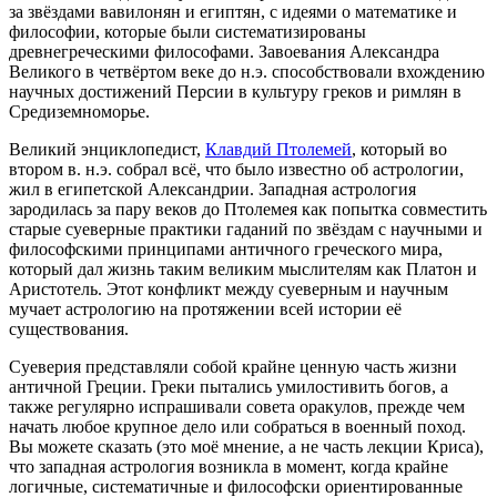
за звёздами вавилонян и египтян, с идеями о математике и
философии, которые были систематизированы
древнегреческими философами. Завоевания Александра
Великого в четвёртом веке до н.э. способствовали вхождению
научных достижений Персии в культуру греков и римлян в
Средиземноморье.
Великий энциклопедист,
Клавдий Птолемей
, который во
втором в. н.э. собрал всё, что было известно об астрологии,
жил в египетской Александрии. Западная астрология
зародилась за пару веков до Птолемея как попытка совместить
старые суеверные практики гаданий по звёздам с научными и
философскими принципами античного греческого мира,
который дал жизнь таким великим мыслителям как Платон и
Аристотель. Этот конфликт между суеверным и научным
мучает астрологию на протяжении всей истории её
существования.
Суеверия представляли собой крайне ценную часть жизни
античной Греции. Греки пытались умилостивить богов, а
также регулярно испрашивали совета оракулов, прежде чем
начать любое крупное дело или собраться в военный поход.
Вы можете сказать (это моё мнение, а не часть лекции Криса),
что западная астрология возникла в момент, когда крайне
логичные, систематичные и философски ориентированные