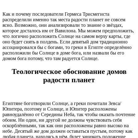
Как и почему последователи Гермеса Трисмегиста
распределили именно так места радости планет не совсем
ясно. Возможно, они анализировали то знание о звёздах,
которое досталось им от Вавилона. Мы можем предположить,
что логично расположить Солнце на самом верху карты, где
оно будет сиять в полдень. Если девятый дом традиционно
ассоциировался бы с богами, то греки в Египте определённо
расположили бы Солнце в доме бога, или назвали бы его
домом бога потому, что там радуется Солнце.
Теологическое обоснование домов
радости планет
Египтяне боготворили Солнце, а греки почитали Зевса/
Юпитера, поэтому и Солнце, и Юпитер расположены
равноудалённо от Середины Неба, так чтобы оказать почтение
обоим. Ни один, ни другой не должны чувствовать себя
оскорблёнными, так как они расположены равно высоко на
небе. Десятый же дом должен оставаться пустым, потому как
любая планета, находясь в нём, будет занимать положение