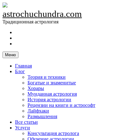
Skip
to
astrochuchundra.com
content
Традиционная астрология
https://t.me/astrochuchundra
Facebook
Instagram
Меню
Главная
Блог
Теория и техники
Богатые и знаменитые
Хорары
Мунданная астрология
История астрологии
Рецензии на книги и астрософт
Лайфхаки
Размышления
Все статьи
Услуги
Консультация астролога
Обучение астрологии