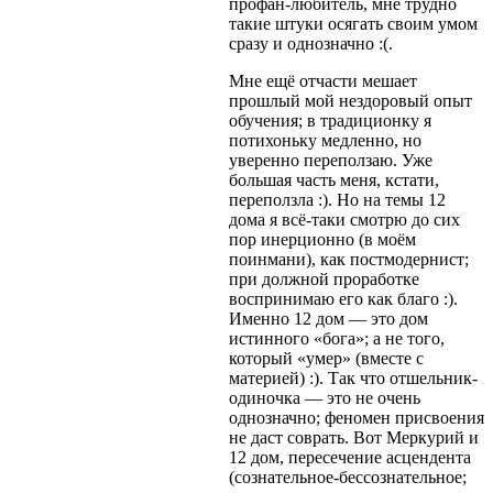
профан-любитель, мне трудно
такие штуки осягать своим умом
сразу и однозначно :(.
Мне ещё отчасти мешает
прошлый мой нездоровый опыт
обучения; в традиционку я
потихоньку медленно, но
уверенно переползаю. Уже
большая часть меня, кстати,
переползла :). Но на темы 12
дома я всё-таки смотрю до сих
пор инерционно (в моём
поинмани), как постмодернист;
при должной проработке
воспринимаю его как благо :).
Именно 12 дом — это дом
истинного «бога»; а не того,
который «умер» (вместе с
материей) :). Так что отшельник-
одиночка — это не очень
однозначно; феномен присвоения
не даст соврать. Вот Меркурий и
12 дом, пересечение асцендента
(сознательное-бессознательное;