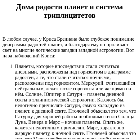
Дома радости планет и система
триплицитетов
В любом случае, у Криса Бреннана было глубокое понимание
диаграммы радостей планет, и благодаря ему он проливает
свет на многие логические загадки западной астрологии. Вот
пара наблюдений Криса:
Планеты, которые впоследствии стали считаться
дневными, расположены над горизонтом в диаграмме
радостей, а те, что стали считаться ночными,
расположены под горизонтом. Меркурий, считающийся
нейтральным, лежит возле горизонта или же прямо на
нём. Солнце, Юпитер и Сатурн – планеты дневной
секты в эллинистической астрологии. Казалось бы,
нелогично причислять Сатурн, самую холодную из
планет, к дневной секте. Птолемей объяснял это тем, что
Сатурну для хорошей работы необходимо тепло Солнца.
Луна, Венера и Марс – ночные планеты. Опять же,
кажется нелогичным причислять Марс, характерно
жаркую планету, к ночной секте. Птолемей объяснял это
тем, что Марсу необходим холод ночи, чтобы умерить