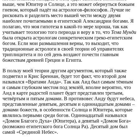
выше, чем Юпитер и Солнце, а это может обернуться божьим
гневом, который падёт на астрологов-философов. Лучше не
рисковать и разделить место вышей чести между двумя
наиболее почитаемыми в египетской Александрии богами. Я
полагаю, что моя гипотеза в какой-то мере хороша, так как
учитывает теологию того периода и веру в то, что
Тема Мунди
была открыта астрологам синкретическим греко-египетским
богом. Если мои размышления верны, то выходит, что
традиционные астрологи в своей теории об управителях
триплицитета и по сей день воздают почести главным
божествам древней Греции и Египта.
В пользу моей теории другим аргументом, который также
подметил и Крис Бреннан, будет тот факт, что второй дом
назывался «Вратами Аида». Так как Аид был самым тёмным
и самым глубоким местом под землёй, вполне вероятно, что
Аид в карте радостей планет будет представлен третьим,
четвёртым и пятым домами. В противовес Аиду будут небеса,
представленные девятым, десятым и одиннадцатым домами –
домами божеств, в особенности Солнца и Юпитера, которые
являлись первыми среди богов. Одиннадцатый назывался
«Домом Благого Духа» (Юпитера), а девятый «Домом Бога»
(возможно египетского бога Солнца Ра). Десятый дом был
самой «Срединой Небес».