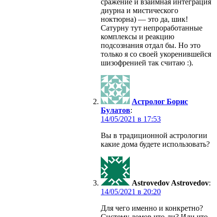
сражение и взаимная интеграция
диурна и мистического
ноктюрна) — это да, шик!
Сатурну тут непроработанные
комплексы и реакцию
подсознания отдал бы. Но это
только я со своей укоренившейся
шизофренией так считаю :).
Астролог Борис
Булатов
:
в
Вы в традиционной астрологии
какие дома будете использовать?
Astrovedov Astrovedov
:
в
Для чего именно и конкретно?
Систему домов что-ли? Или что