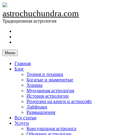
Skip
to
astrochuchundra.com
content
Традиционная астрология
https://t.me/astrochuchundra
Facebook
Instagram
Меню
Главная
Блог
Теория и техники
Богатые и знаменитые
Хорары
Мунданная астрология
История астрологии
Рецензии на книги и астрософт
Лайфхаки
Размышления
Все статьи
Услуги
Консультация астролога
Обучение астрологии