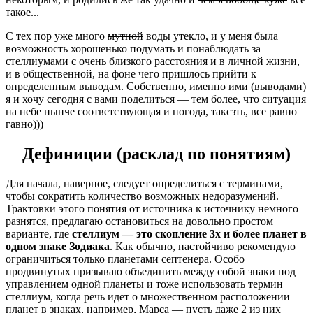
такое...
С тех пор уже много
мутной
воды утекло, и у меня была
возможность хорошенько подумать и понаблюдать за
стеллиумами с очень близкого расстояния и в личной жизни,
и в общественной, на фоне чего пришлось прийти к
определенным выводам. Собственно, именно ими (выводами)
я и хочу сегодня с вами поделиться — тем более, что ситуация
на небе нынче соответствующая и погода, таксзть, все равно
гавно)))
Дефиниции (расклад по понятиям)
Для начала, наверное, следует определиться с терминами,
чтобы сократить количество возможных недоразумений.
Трактовки этого понятия от источника к источнику немного
разнятся, предлагаю остановиться на довольно простом
варианте, где
стеллиум — это скопление 3х и более планет в
одном знаке Зодиака
. Как обычно, настойчиво рекомендую
ограничиться только планетами септенера. Особо
продвинутых призываю объединить между собой знаки под
управлением одной планеты и тоже использовать термин
стеллиум, когда речь идет о множественном расположении
планет в знаках, например, Марса — пусть даже 2 из них