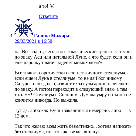
а то! 🙂
Ответить
Галина Мажара
:
в
«... Все знают, чего стоит классический транзит Сатурна
по знаку Асц или натальной Луне, а что будет, если он и
еще парочку планет заденет мимоходом?»
Все знают теоретически если нет личного стеллиума, а
если еще и Луна в стеллиуме- то не дай бог никому.
Сатурн то он долго, извините за вульгарность, «чешет»
по знаку. А потом переходит в следующий знак- а там
та-тамм! Стеллиум с Солнцем. Думала умру и пытка не
кончится никогда. Но выжила.
Тут да, либо как Вучич закалишься немеряно, либо — в
12 дом.
Так что желаю всем жить безмятежно... хотела написать
без стеллиума, но это как звезды встанут