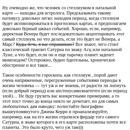
Ну очевидно же, что человек со стеллиумом в натальной
карте — находка для астролога. Предсказывать такому
нативусу довольно легко: находим период, когда стеллиум
будет активизироваться в прогнозных картах, и предполагаем
довольно бурный шквал событий. Хорошо, если, например,
директная Венера будет последовательно акцентировать этот
самый стеллиум, но что делать, если это будет не Венера, а
Марс?
Куды бечь, я вас спрашиваю?
Все знают, чего стоит
классический транзит Сатурна по знаку Асц или натальной
Луне, а что будет, если он и еще парочку планет заденет
мимоходом? Осторожно, будьте бдительны, хроническое
обострение и все такое...
Такие особенности гороскопа, как стеллиум , порой дают
очень напряженные, перегруженные событиями периоды в
жизни человека — тут уж и не знаешь, от радости ли лопнуть
(если добрый период) или апстенусамизнаетечто (если период
злой)… Не буду грузить вас конкретными примерами, а то
этот пост точно до конца никто не дочитает, но для самых
любопытных дам наводку: полистайте биографию
вышеупомянутого Джима Керри и проанализируйте,
например, как на его жизни отразился фирдар того самого
Сатурна, в знаке которого в его карте расположены почти все
планеты. Это было круто, чего уж там)))