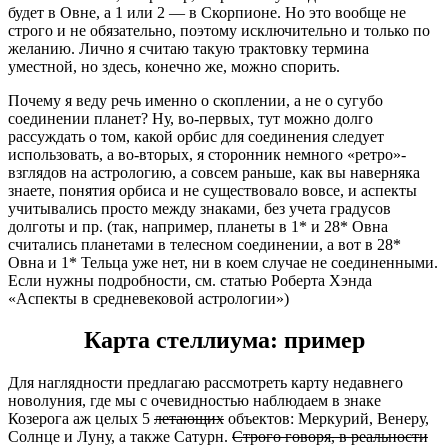
будет в Овне, а 1 или 2 — в Скорпионе. Но это вообще не
строго и не обязательно, поэтому исключительно и только по
желанию. Лично я считаю такую трактовку термина
уместной, но здесь, конечно же, можно спорить.
Почему я веду речь именно о скоплении, а не о сугубо
соединении планет? Ну, во-первых, тут можно долго
рассуждать о том, какой орбис для соединения следует
использовать, а во-вторых, я сторонник немного «ретро»-
взглядов на астрологию, а совсем раньше, как вы наверняка
знаете, понятия орбиса и не существовало вовсе, и аспекты
учитывались просто между знаками, без учета градусов
долготы и пр. (так, например, планеты в 1* и 28* Овна
считались планетами в телесном соединении, а вот в 28*
Овна и 1* Тельца уже нет, ни в коем случае не соединенными.
Если нужны подробности, см. статью Роберта Хэнда
«Аспекты в средневековой астрологии»)
Карта стеллиума: пример
Для наглядности предлагаю рассмотреть карту недавнего
новолуния, где мы с очевидностью наблюдаем в знаке
Козерога аж целых 5
летающих
объектов: Меркурий, Венеру,
Солнце и Луну, а также Сатурн.
Строго говоря, в реальности