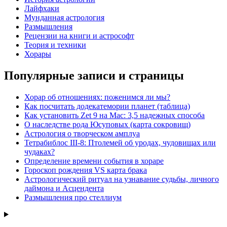
Лайфхаки
Мунданная астрология
Размышления
Рецензии на книги и астрософт
Теория и техники
Хорары
Популярные записи и страницы
Хорар об отношениях: поженимся ли мы?
Как посчитать додекатемории планет (таблица)
Как установить Zet 9 на Mac: 3,5 надежных способа
О наследстве рода Юсуповых (карта сокровищ)
Астрология о творческом амплуа
Тетрабиблос III-8: Птолемей об уродах, чудовищах или
чудаках?
Определение времени события в хораре
Гороскоп рождения VS карта брака
Астрологический ритуал на узнавание судьбы, личного
даймона и Асцендента
Размышления про стеллиум