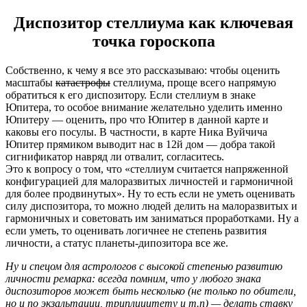
Диспозитор стеллиума как ключевая
точка гороскопа
Собственно, к чему я все это рассказываю: чтобы оценить
масштабы
катастрофы
стеллиума, проще всего напрямую
обратиться к его диспозитору. Если стеллиум в знаке
Юпитера, то особое внимание желательно уделить именно
Юпитеру — оценить, про что Юпитер в данной карте и
каковы его посулы. В частности, в карте Ника Вуйчича
Юпитер прямиком выводит нас в 12й дом — добра такой
сигнификатор навряд ли отвалит, согласитесь.
Это к вопросу о том, что «стеллиум считается напряженной
конфигурацией для малоразвитых личностей и гармоничной
для более продвинутых». Ну то есть если не уметь оценивать
силу диспозитора, то можно людей делить на малоразвитых и
гармоничных и советовать им заниматься проработками. Ну а
если уметь, то оценивать логичнее не степень развития
личности, а статус планеты-дипозитора все же.
Ну и спецом для астрологов с высокой степенью развитию
личности ремарка: всегда помним, что у любого знака
диспозиторов может быть несколько (не только по обители,
но и по экзальтации, триплицитету и т.п) — делать ставку