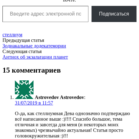
Введите адрес электронной почты…
Подписаться
стеллиум
Post
Предыдущая статья
Зодиакальные додекатемории
navigation
Следующая статья
Антиох об экзальтации планет
15 комментариев
Astrovedov Astrovedov
:
в
О-да, как стеллиумная Дева однозначно подтверждаю
всё написанное выше :)!!!! Спасибо большое, тема
отличная и завсегда для меня (и некоторых моих
знакомых) чрезвычайно актуальная! Статья просто
головокружительная :)!!!