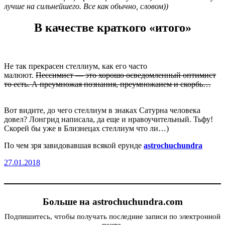
лучше на сильнейшего. Все как обычно, словом))
В качестве краткого «итого»
Не так прекрасен стеллиум, как его часто
малюют.
Пессимист — это хорошо осведомленный оптимист
то есть. А преумножая познания, преумножаием и скорбь…
Вот видите, до чего стеллиум в знаках Сатурна человека
довел? Лонгрид написала, да еще и нравоучительный. Тьфу!
Скорей бы уже в Близнецах стеллиум что ли…)
По чем зря завидовавшая всякой ерунде
astrochuchundra
27.01.2018
Больше на astrochuchundra.com
Подпишитесь, чтобы получать последние записи по электронной
почте.