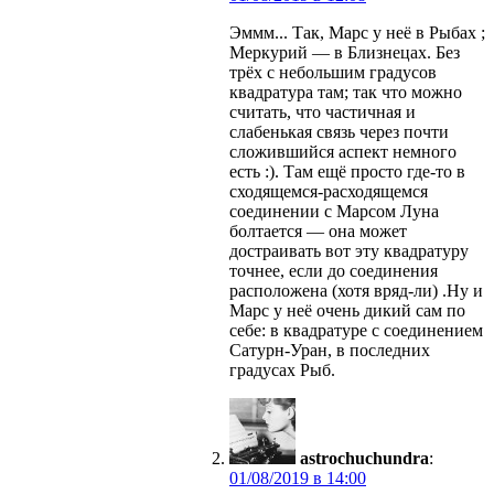
Эммм... Так, Марс у неё в Рыбах ;
Меркурий — в Близнецах. Без
трёх с небольшим градусов
квадратура там; так что можно
считать, что частичная и
слабенькая связь через почти
сложившийся аспект немного
есть :). Там ещё просто где-то в
сходящемся-расходящемся
соединении с Марсом Луна
болтается — она может
достраивать вот эту квадратуру
точнее, если до соединения
расположена (хотя вряд-ли) .Ну и
Марс у неё очень дикий сам по
себе: в квадратуре с соединением
Сатурн-Уран, в последних
градусах Рыб.
astrochuchundra
:
в