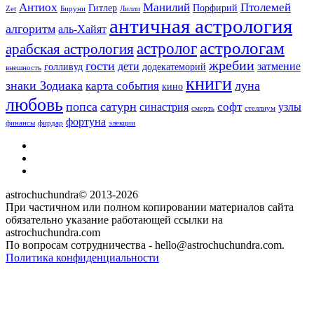
Антиох
Манилий
Птолемей
Гитлер
Порфирий
Zet
Бируни
Лилли
античная астрология
алгоритм
аль-Хайят
астрологам
астролог
арабская астрология
жребии
гости
дети
затмение
голливуд
додекатеморий
внешность
книги
знаки Зодиака
луна
карта события
кино
любовь
попса
сатурн
софт
синастрия
узлы
смерть
стеллиум
фортуна
финансы
фирдар
элекции
https://t.me/astrochuchundra
Facebook
Instagram
astrochuchundra© 2013-2026
При частичном или полном копировании материалов сайта
обязательно указание работающей ссылки на
astrochuchundra.com
По вопросам сотрудничества - hello@astrochuchundra.com.
Политика конфиденциальности