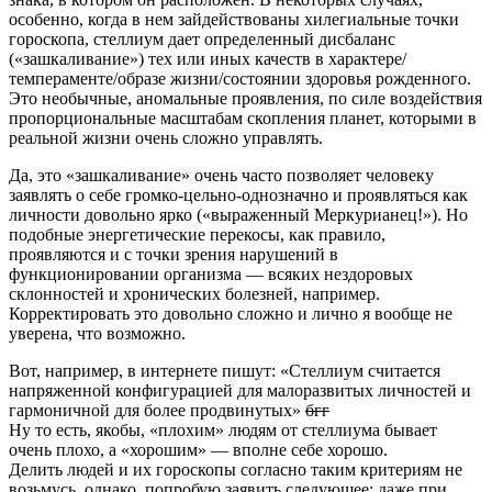
особенно, когда в нем зайдействованы хилегиальные точки
гороскопа, стеллиум дает определенный дисбаланс
(«зашкаливание») тех или иных качеств в характере/
темпераменте/образе жизни/состоянии здоровья рожденного.
Это необычные, аномальные проявления, по силе воздействия
пропорциональные масштабам скопления планет, которыми в
реальной жизни очень сложно управлять.
Да, это «зашкаливание» очень часто позволяет человеку
заявлять о себе громко-цельно-однозначно и проявляться как
личности довольно ярко («выраженный Меркурианец!»). Но
подобные энергетические перекосы, как правило,
проявляются и с точки зрения нарушений в
функционировании организма — всяких нездоровых
склонностей и хронических болезней, например.
Корректировать это довольно сложно и лично я вообще не
уверена, что возможно.
Вот, например, в интернете пишут: «Стеллиум считается
напряженной конфигурацией для малоразвитых личностей и
гармоничной для более продвинутых»
бгг
Ну то есть, якобы, «плохим» людям от стеллиума бывает
очень плохо, а «хорошим» — вполне себе хорошо.
Делить людей и их гороскопы согласно таким критериям не
возьмусь, однако, попробую заявить следующее: даже при