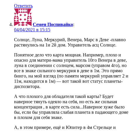
Ответить
Семен Поспивайко
:
в
Солнце, Луна, Меркурий, Венера, Марс в Деве -плавно
растянулись на 1и 2й дом. Управитель асц Солнце.
Понятное дело что карта мощная. Например, плохо и
опасно для матери-мама управитель 10го Венера в деве,
луна в соединении с солнцем, марсом (управом 4го), но
все в знаке сильного меркурия в деве в 1м. Это прямо
бинго, на мой взгляд (по памяти меркурий управляет 2 и
11м, находится в 1м) — вот такой вот статус планеты-
диспозитора.
А что плохого для обладателя такой карты? Будет
наверное тянуть одеяло на себя, но есть же сильная
концентрация , в карте есть сила...Наверное хуже было
бы, если бы управляла слабая планета в падающего доме
в плохом для себя знаке.
А, в этом примере, ещё и Юпитер в 4м Стрельце и