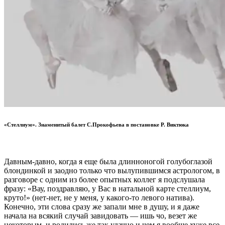
«Стеллиум». Знаменитый балет С.Прокофьева в постановке Р. Виктюка
Давным-давно, когда я еще была длинноногой голубоглазой
блондинкой и заодно только что вылупившимся астрологом, в
разговоре с одним из более опытных коллег я подслушала
фразу: «Вау, поздравляю, у Вас в натальной карте стеллиум,
круто!» (нет-нет, не у меня, у какого-то левого натива).
Конечно, эти слова сразу же запали мне в душу, и я даже
начала на всякий случай завидовать — ишь чо, везет же
некоторым, и родились же так удачно и
чем я вообще хуже
все