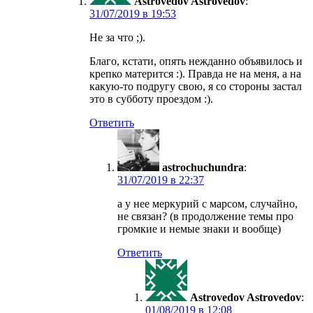
Astrovedov Astrovedov
:
в
Не за что ;).
Благо, кстати, опять нежданно объявилось и
крепко матерится :). Правда не на меня, а на
какую-то подругу свою, я со стороны застал
это в субботу проездом :).
Ответить
astrochuchundra
:
в
а у нее меркурий с марсом, случайно,
не связан? (в продолжение темы про
громкие и немые знаки и вообще)
Ответить
Astrovedov Astrovedov
:
в