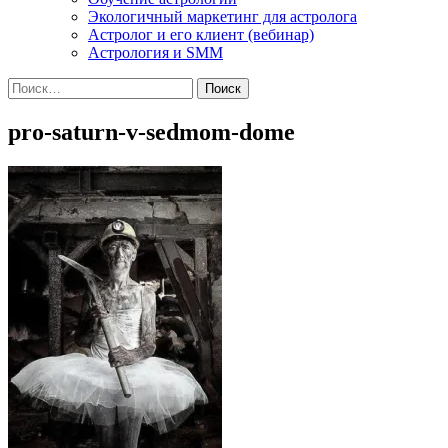
Экологичный маркетинг для астролога
Астролог и его клиент (вебинар)
Астрология и SMM
Найти:
pro-saturn-v-sedmom-dome