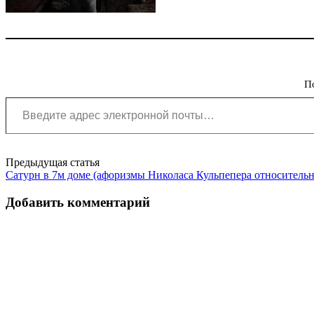
П
Введите адрес электронной почты…
Post
Предыдущая статья
Сатурн в 7м доме (афоризмы Николаса Кульпепера относительн
navigation
Добавить комментарий