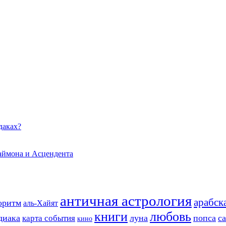
даках?
даймона и Асцендента
античная астрология
арабск
оритм
аль-Хайят
книги
любовь
диака
луна
попса
с
карта события
кино