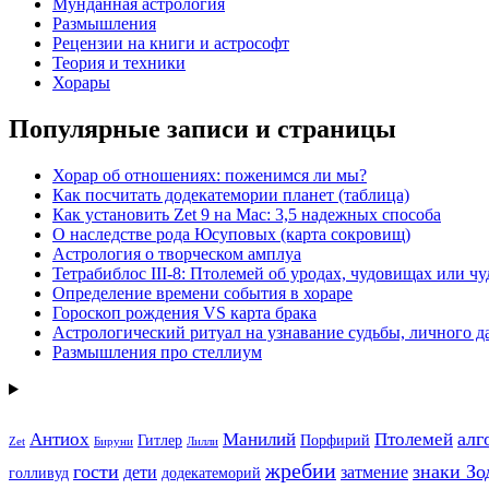
Мунданная астрология
Размышления
Рецензии на книги и астрософт
Теория и техники
Хорары
Популярные записи и страницы
Хорар об отношениях: поженимся ли мы?
Как посчитать додекатемории планет (таблица)
Как установить Zet 9 на Mac: 3,5 надежных способа
О наследстве рода Юсуповых (карта сокровищ)
Астрология о творческом амплуа
Тетрабиблос III-8: Птолемей об уродах, чудовищах или чу
Определение времени события в хораре
Гороскоп рождения VS карта брака
Астрологический ритуал на узнавание судьбы, личного 
Размышления про стеллиум
алг
Антиох
Манилий
Птолемей
Гитлер
Порфирий
Zet
Бируни
Лилли
жребии
гости
знаки Зо
дети
затмение
голливуд
додекатеморий