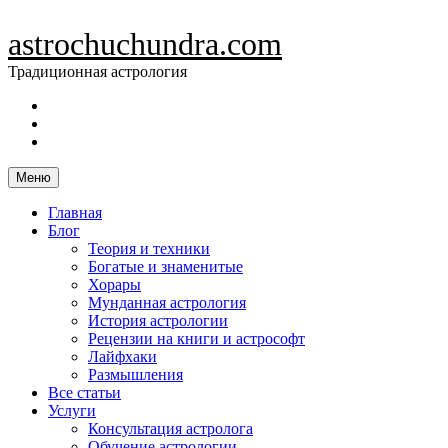
Skip
to
astrochuchundra.com
content
Традиционная астрология
https://t.me/astrochuchundra
Facebook
Instagram
Меню
Главная
Блог
Теория и техники
Богатые и знаменитые
Хорары
Мунданная астрология
История астрологии
Рецензии на книги и астрософт
Лайфхаки
Размышления
Все статьи
Услуги
Консультация астролога
Обучение астрологии