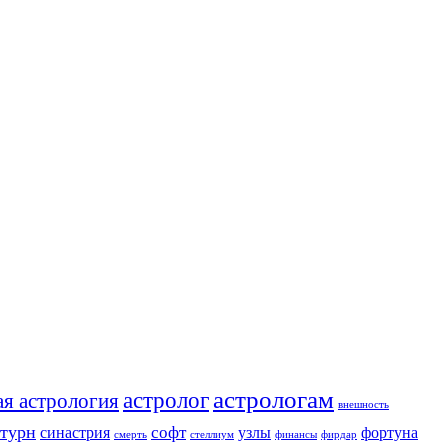
астрологам
астролог
ая астрология
внешность
атурн
софт
синастрия
узлы
фортуна
смерть
стеллиум
финансы
фирдар