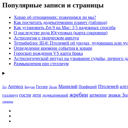
Популярные записи и страницы
Хорар об отношениях: поженимся ли мы?
Как посчитать додекатемории планет (таблица)
Как установить Zet 9 на Mac: 3,5 надежных способа
О наследстве рода Юсуповых (карта сокровищ)
Астрология о творческом амплуа
Тетрабиблос III-8: Птолемей об уродах, чудовищах или чу
Определение времени события в хораре
Гороскоп рождения VS карта брака
Астрологический ритуал на узнавание судьбы, личного 
Размышления про стеллиум
алг
Антиох
Манилий
Птолемей
Гитлер
Порфирий
Zet
Бируни
Лилли
жребии
гости
знаки Зо
дети
затмение
голливуд
додекатеморий
элекции
https://t.me/astrochuchundra
Facebook
Instagram