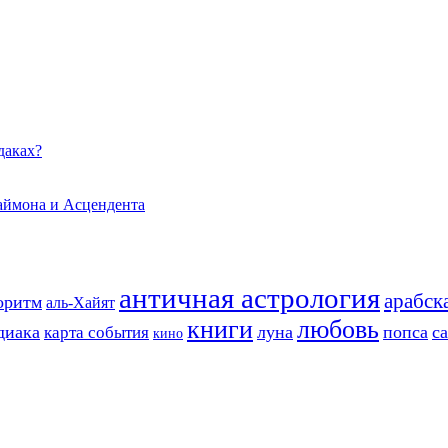
даках?
даймона и Асцендента
античная астрология
арабск
оритм
аль-Хайят
книги
любовь
диака
луна
попса
с
карта события
кино