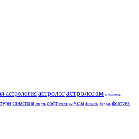
астрологам
астролог
ая астрология
внешность
атурн
софт
синастрия
узлы
фортуна
смерть
стеллиум
финансы
фирдар