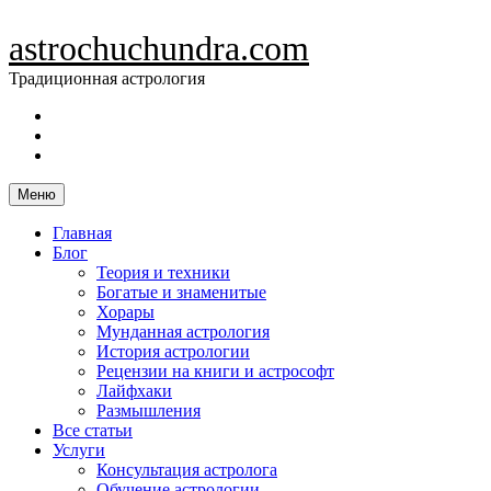
Skip
to
astrochuchundra.com
content
Традиционная астрология
https://t.me/astrochuchundra
Facebook
Instagram
Меню
Главная
Блог
Теория и техники
Богатые и знаменитые
Хорары
Мунданная астрология
История астрологии
Рецензии на книги и астрософт
Лайфхаки
Размышления
Все статьи
Услуги
Консультация астролога
Обучение астрологии