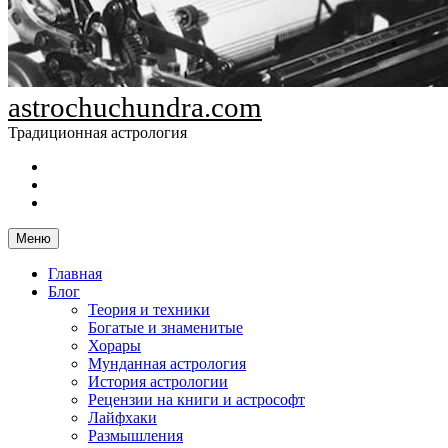
astrochuchundra.com
Традиционная астрология
https://t.me/astrochuchundra
Facebook
Instagram
Меню
Главная
Блог
Теория и техники
Богатые и знаменитые
Хорары
Мунданная астрология
История астрологии
Рецензии на книги и астрософт
Лайфхаки
Размышления