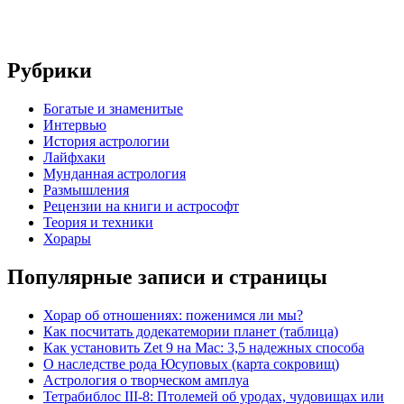
Рубрики
Богатые и знаменитые
Интервью
История астрологии
Лайфхаки
Мунданная астрология
Размышления
Рецензии на книги и астрософт
Теория и техники
Хорары
Популярные записи и страницы
Хорар об отношениях: поженимся ли мы?
Как посчитать додекатемории планет (таблица)
Как установить Zet 9 на Mac: 3,5 надежных способа
О наследстве рода Юсуповых (карта сокровищ)
Астрология о творческом амплуа
Тетрабиблос III-8: Птолемей об уродах, чудовищах или