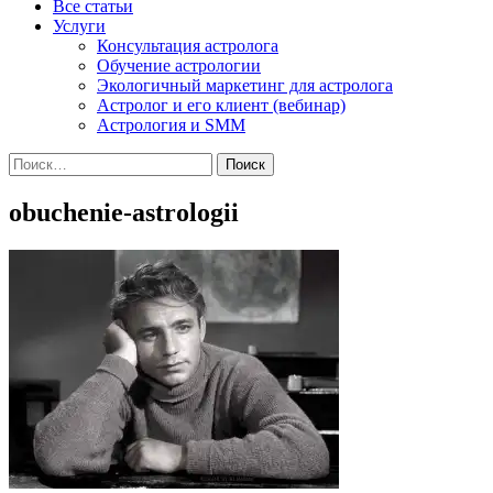
Все статьи
Услуги
Консультация астролога
Обучение астрологии
Экологичный маркетинг для астролога
Астролог и его клиент (вебинар)
Астрология и SMM
Найти:
obuchenie-astrologii