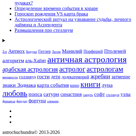
чудаках?
Определение времени события в хораре
Гороскоп рождения VS карта брака
Астрологический ритуал на узнавание судьбы, личного
даймона и Асцендента
Размышления про стеллиум
Антиох
Манилий
Птолемей
Гитлер
Порфирий
Zet
Бируни
Лилли
античная астрология
алгоритм
аль-Хайят
астрологам
астролог
арабская астрология
жребии
гости
дети
затмение
голливуд
додекатеморий
внешность
книги
знаки Зодиака
луна
карта события
кино
любовь
попса
сатурн
софт
синастрия
узлы
смерть
стеллиум
фортуна
финансы
фирдар
элекции
https://t.me/astrochuchundra
Facebook
Instagram
astrochuchundra© 2013-2026