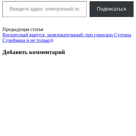
Введите адрес электронной почты…
Подписаться
Post
Предыдущая статья
Воскресный выпуск, развлекательный: про гороскоп Султана
navigation
Сулеймана и не только))
Добавить комментарий