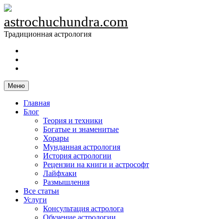
Skip
to
astrochuchundra.com
content
Традиционная астрология
https://t.me/astrochuchundra
Facebook
Instagram
Меню
Главная
Блог
Теория и техники
Богатые и знаменитые
Хорары
Мунданная астрология
История астрологии
Рецензии на книги и астрософт
Лайфхаки
Размышления
Все статьи
Услуги
Консультация астролога
Обучение астрологии