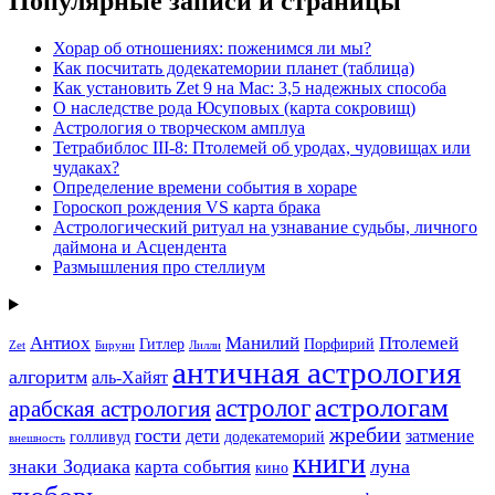
Популярные записи и страницы
Хорар об отношениях: поженимся ли мы?
Как посчитать додекатемории планет (таблица)
Как установить Zet 9 на Mac: 3,5 надежных способа
О наследстве рода Юсуповых (карта сокровищ)
Астрология о творческом амплуа
Тетрабиблос III-8: Птолемей об уродах, чудовищах или
чудаках?
Определение времени события в хораре
Гороскоп рождения VS карта брака
Астрологический ритуал на узнавание судьбы, личного
даймона и Асцендента
Размышления про стеллиум
Антиох
Манилий
Птолемей
Гитлер
Порфирий
Zet
Бируни
Лилли
античная астрология
алгоритм
аль-Хайят
астрологам
астролог
арабская астрология
жребии
гости
дети
затмение
голливуд
додекатеморий
внешность
книги
знаки Зодиака
луна
карта события
кино