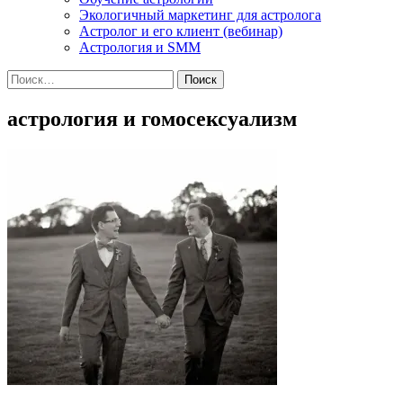
Экологичный маркетинг для астролога
Астролог и его клиент (вебинар)
Астрология и SMM
Найти:
астрология и гомосексуализм