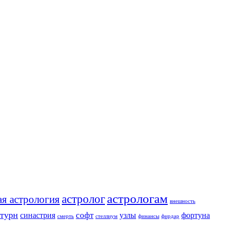
астрологам
астролог
ая астрология
внешность
атурн
софт
синастрия
узлы
фортуна
смерть
стеллиум
финансы
фирдар