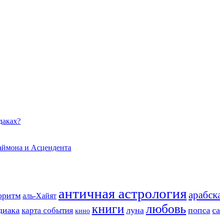
даках?
даймона и Асцендента
античная астрология
арабск
оритм
аль-Хайят
книги
любовь
диака
луна
попса
с
карта события
кино