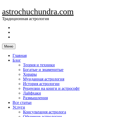
Skip
to
astrochuchundra.com
content
Традиционная астрология
https://t.me/astrochuchundra
Facebook
Instagram
Меню
Главная
Блог
Теория и техники
Богатые и знаменитые
Хорары
Мунданная астрология
История астрологии
Рецензии на книги и астрософт
Лайфхаки
Размышления
Все статьи
Услуги
Консультация астролога
Обучение астрологии