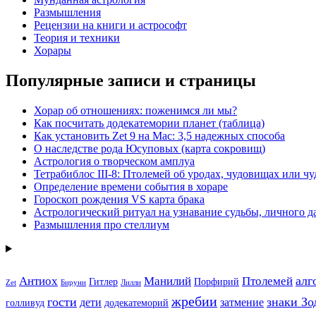
Размышления
Рецензии на книги и астрософт
Теория и техники
Хорары
Популярные записи и страницы
Хорар об отношениях: поженимся ли мы?
Как посчитать додекатемории планет (таблица)
Как установить Zet 9 на Mac: 3,5 надежных способа
О наследстве рода Юсуповых (карта сокровищ)
Астрология о творческом амплуа
Тетрабиблос III-8: Птолемей об уродах, чудовищах или чу
Определение времени события в хораре
Гороскоп рождения VS карта брака
Астрологический ритуал на узнавание судьбы, личного 
Размышления про стеллиум
алг
Антиох
Манилий
Птолемей
Гитлер
Порфирий
Zet
Бируни
Лилли
жребии
гости
знаки Зо
дети
затмение
голливуд
додекатеморий