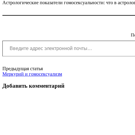
Астрологические показатели гомосексуальности: что в астроло
П
Введите адрес электронной почты…
Post
Предыдущая статья
Меркурий и гомосексуализм
navigation
Добавить комментарий