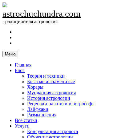
Skip
to
astrochuchundra.com
content
Традиционная астрология
https://t.me/astrochuchundra
Facebook
Instagram
Меню
Главная
Блог
Теория и техники
Богатые и знаменитые
Хорары
Мунданная астрология
История астрологии
Рецензии на книги и астрософт
Лайфхаки
Размышления
Все статьи
Услуги
Консультация астролога
Обучение астрологии