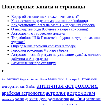
Популярные записи и страницы
Хорар об отношениях: поженимся ли мы?
Как посчитать додекатемории планет (таблица)
Как установить Zet 9 на Mac: 3,5 надежных способа
О наследстве рода Юсуповых (карта сокровищ)
Астрология о творческом амплуа
Тетрабиблос III-8: Птолемей об уродах, чудовищах или
чудаках?
Определение времени события в хораре
Гороскоп рождения VS карта брака
Астрологический ритуал на узнавание судьбы, личного
даймона и Асцендента
Размышления про стеллиум
Антиох
Манилий
Птолемей
Гитлер
Порфирий
Zet
Бируни
Лилли
античная астрология
алгоритм
аль-Хайят
астрологам
астролог
арабская астрология
жребии
гости
дети
затмение
голливуд
додекатеморий
внешность
книги