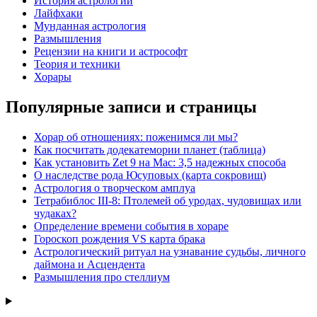
История астрологии
Лайфхаки
Мунданная астрология
Размышления
Рецензии на книги и астрософт
Теория и техники
Хорары
Популярные записи и страницы
Хорар об отношениях: поженимся ли мы?
Как посчитать додекатемории планет (таблица)
Как установить Zet 9 на Mac: 3,5 надежных способа
О наследстве рода Юсуповых (карта сокровищ)
Астрология о творческом амплуа
Тетрабиблос III-8: Птолемей об уродах, чудовищах или
чудаках?
Определение времени события в хораре
Гороскоп рождения VS карта брака
Астрологический ритуал на узнавание судьбы, личного
даймона и Асцендента
Размышления про стеллиум