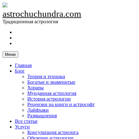
Skip
to
astrochuchundra.com
content
Традиционная астрология
https://t.me/astrochuchundra
Facebook
Instagram
Меню
Главная
Блог
Теория и техники
Богатые и знаменитые
Хорары
Мунданная астрология
История астрологии
Рецензии на книги и астрософт
Лайфхаки
Размышления
Все статьи
Услуги
Консультация астролога
Обучение астрологии