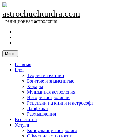
Skip
to
astrochuchundra.com
content
Традиционная астрология
https://t.me/astrochuchundra
Facebook
Instagram
Меню
Главная
Блог
Теория и техники
Богатые и знаменитые
Хорары
Мунданная астрология
История астрологии
Рецензии на книги и астрософт
Лайфхаки
Размышления
Все статьи
Услуги
Консультация астролога
Обучение астрологии