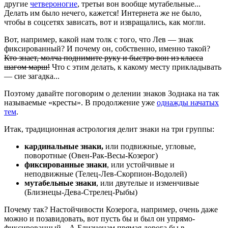
другие
четвероногие
, третьи вон вообще мутабельные...
Делать им было нечего, кажется! Интернета же не было,
чтобы в соцсетях зависать, вот и извращались, как могли.
Вот, например, какой нам толк с того, что Лев — знак
фиксированный? И почему он, собственно, именно такой?
Кто знает, молча поднимите руку и быстро вон из класса
шагом марш!
Что с этим делать, к какому месту прикладывать
— сие загадка...
Поэтому давайте поговорим о делении знаков Зодиака на так
называемые «кресты». В продолжение уже
однажды начатых
тем
.
Итак, традиционная астрология делит знаки на три группы:
кардинальные знаки,
или подвижные, угловые,
поворотные (Овен-Рак-Весы-Козерог)
фиксированные знаки
, или устойчивые и
неподвижные (Телец-Лев-Скорпион-Водолей)
мутабельные знаки
, или двутелые и изменчивые
(Близнецы-Дева-Стрелец-Рыбы)
Почему так? Настойчивости Козерога, например, очень даже
можно и позавидовать, вот пусть бы и был он упрямо-
фиксированный... А Близнецам прямая дорога бы в