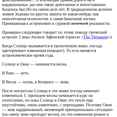
кардинальные, раз они такие деятельные и непостоянные.
Казалось бы) Но на самом деле нет. В традиционном деление
знаков Зодиака на кресты зашита не какая-нибудь там
описательная психология, а самая банальная логика.
Привязанная к астрономии и суровой
античной
реальности.
Примерно следующее говорит по этому поводу греческий
астролог 2 века Антиох Афинский (трактат «
The Thesaurus
»):
Когда Солнце оказывается в тропическом знаке, погода
претерпевает изменения (поворот). То есть меняется
астрономическое время года.
Солнце в Овне — начинается весна.
В Раке — лето.
В Весах — осень, в Козероге — зима.
После ингрессии Солнца в эти знаки погода начинает
изменяться. С приходом весны начинается курс на
потепление, но пока Солнце в Овне это тепло еще
неустойчиво, очень изменчиво, с перепадами. Поэтому Овен
— знак кардинальный, меняющий принципиально ситуацию
(на смену зиме приходит весна), но эти изменения резкие и