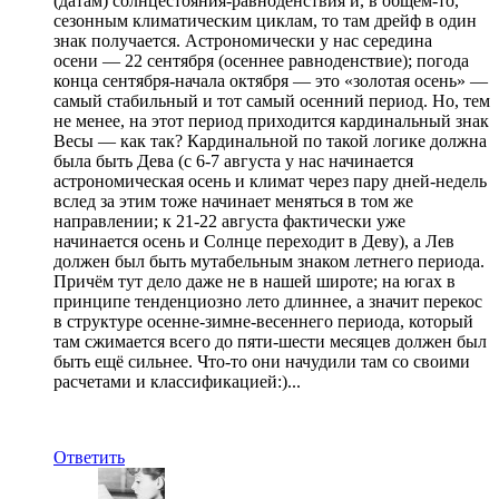
(датам) солнцестояния-равноденствия и, в общем-то,
сезонным климатическим циклам, то там дрейф в один
знак получается. Астрономически у нас середина
осени — 22 сентября (осеннее равноденствие); погода
конца сентября-начала октября — это «золотая осень» —
самый стабильный и тот самый осенний период. Но, тем
не менее, на этот период приходится кардинальный знак
Весы — как так? Кардинальной по такой логике должна
была быть Дева (с 6-7 августа у нас начинается
астрономическая осень и климат через пару дней-недель
вслед за этим тоже начинает меняться в том же
направлении; к 21-22 августа фактически уже
начинается осень и Солнце переходит в Деву), а Лев
должен был быть мутабельным знаком летнего периода.
Причём тут дело даже не в нашей широте; на югах в
принципе тенденциозно лето длиннее, а значит перекос
в структуре осенне-зимне-весеннего периода, который
там сжимается всего до пяти-шести месяцев должен был
быть ещё сильнее. Что-то они начудили там со своими
расчетами и классификацией:)...
Ответить