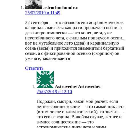
astrochuchundra
:
в
22 сентября — это начало осени астрономическое.
кардинальные весы как раз и про начало осени. а
дева астрономически — это конец лета, уже
неустойчивого лета, с сильным привкусом осени...
вот на мутабельное лето (дева) и кардинальную
осень (весы) и приходится знаменитый бархатный
сезон. а с фиксированной осенью (скорпион) он
уже все, заканчивается
Ответить
Astrovedov Astrovedov
:
в
Подожди, смотри, какой мой расчёт: если
летнее солнцестояние — это самый пик лета
(в том числе и климатический), то значит —
это его середина. В любом случае, летнее и
зимнее солнцестояние — это
астрономические пики лета и зимы