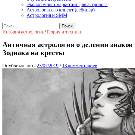
Экологичный маркетинг для астролога
Астролог и его клиент (вебинар)
Астрология и SMM
Найти:
История астрологии
/
Теория и техники
Античная астрология о делении знаков
Зодиака на кресты
Опубликовано
-
/
13 комментариев