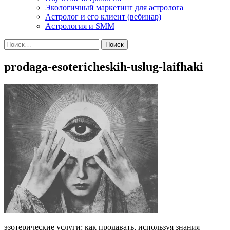
Экологичный маркетинг для астролога
Астролог и его клиент (вебинар)
Астрология и SMM
Найти:
prodaga-esotericheskih-uslug-laifhaki
эзотерические услуги: как продавать, используя знания