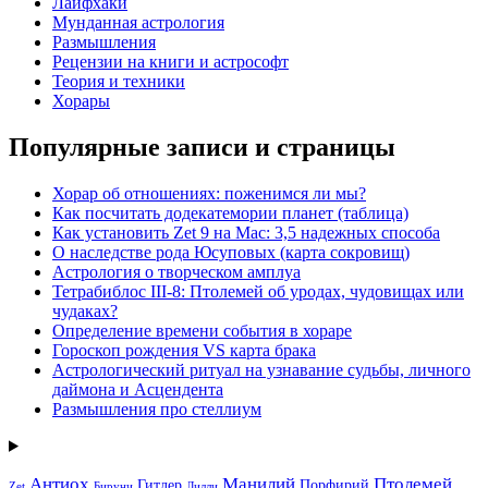
Лайфхаки
Мунданная астрология
Размышления
Рецензии на книги и астрософт
Теория и техники
Хорары
Популярные записи и страницы
Хорар об отношениях: поженимся ли мы?
Как посчитать додекатемории планет (таблица)
Как установить Zet 9 на Mac: 3,5 надежных способа
О наследстве рода Юсуповых (карта сокровищ)
Астрология о творческом амплуа
Тетрабиблос III-8: Птолемей об уродах, чудовищах или
чудаках?
Определение времени события в хораре
Гороскоп рождения VS карта брака
Астрологический ритуал на узнавание судьбы, личного
даймона и Асцендента
Размышления про стеллиум
Антиох
Манилий
Птолемей
Гитлер
Порфирий
Zet
Бируни
Лилли