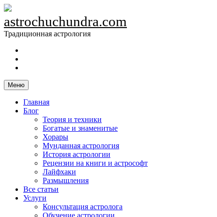
Skip
to
astrochuchundra.com
content
Традиционная астрология
https://t.me/astrochuchundra
Facebook
Instagram
Меню
Главная
Блог
Теория и техники
Богатые и знаменитые
Хорары
Мунданная астрология
История астрологии
Рецензии на книги и астрософт
Лайфхаки
Размышления
Все статьи
Услуги
Консультация астролога
Обучение астрологии